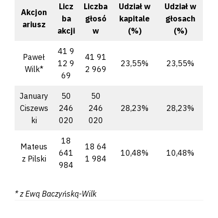
Licz
Liczba
Udział w
Udział w
Akcjon
ba
głosó
kapitale
głosach
ariusz
akcji
w
(%)
(%)
41 9
Paweł
41 91
12 9
23,55%
23,55%
Wilk*
2 969
69
January
50
50
Ciszews
246
246
28,23%
28,23%
ki
020
020
18
Mateus
18 64
641
10,48%
10,48%
z Pilski
1 984
984
* z Ewą Baczyńską-Wilk